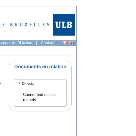
propos de DI-fusion
|
Contact
|
Documents en relation
.
DI-fusion
Cannot find similar
records