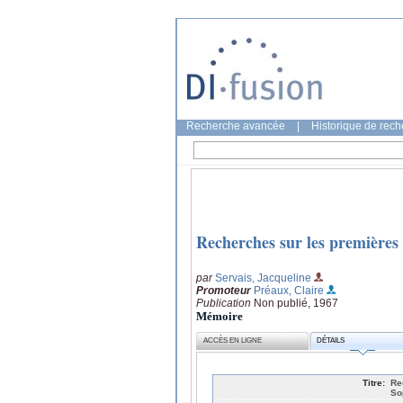
Recherche avancée
|
Historique de rec
Recherches sur les premières 
par
Servais, Jacqueline
Promoteur
Préaux, Claire
Publication
Non publié, 1967
Mémoire
ACCÈS EN LIGNE
DÉTAILS
Titre:
Re
Sop