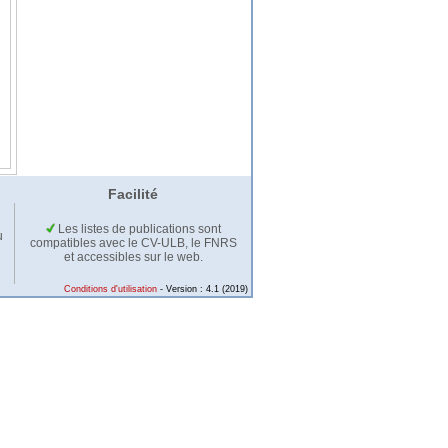
Facilité
Les listes de publications sont
u
compatibles avec le CV-ULB, le FNRS
et accessibles sur le web.
Conditions d'utilisation
- Version : 4.1 (2019)