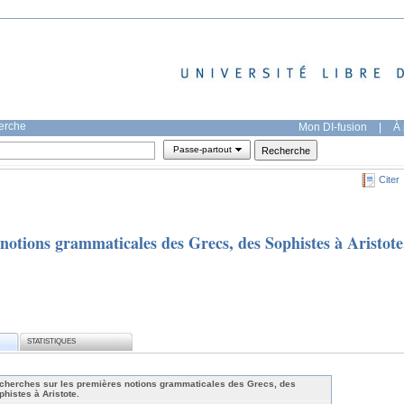
herche
Mon DI-fusion
|
À 
Passe-partout
Citer
notions grammaticales des Grecs, des Sophistes à Aristote
STATISTIQUES
cherches sur les premières notions grammaticales des Grecs, des
histes à Aristote.