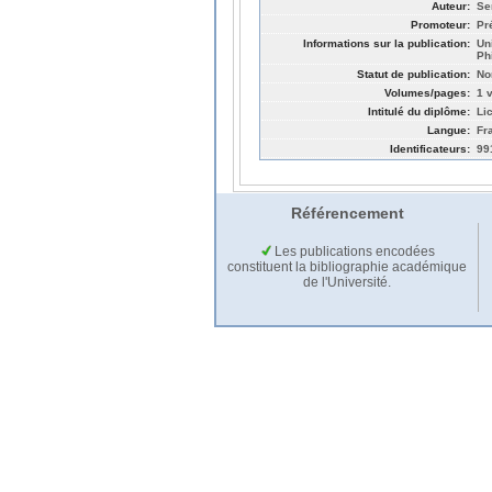
Auteur:
Se
Promoteur:
Pr
Informations sur la publication:
Un
Ph
Statut de publication:
No
Volumes/pages:
1 v
Intitulé du diplôme:
Li
Langue:
Fr
Identificateurs:
99
Référencement
Les publications encodées
constituent la bibliographie académique
de l'Université.