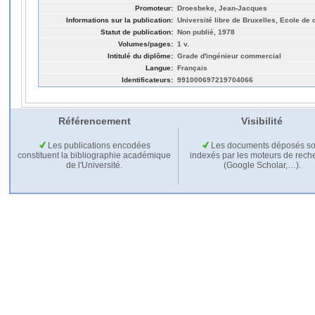
Promoteur:
Droesbeke, Jean-Jacques
Informations sur la publication:
Université libre de Bruxelles, Ecole d
Statut de publication:
Non publié, 1978
Volumes/pages:
1 v.
Intitulé du diplôme:
Grade d'ingénieur commercial
Langue:
Français
Identificateurs:
991000697219704066
Référencement
Visibilité
Les publications encodées
Les documents déposés so
constituent la bibliographie académique
indexés par les moteurs de rech
de l'Université.
(Google Scholar,…).