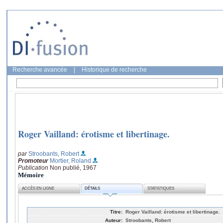
Recherche avancée
|
Historique de recherche
Roger Vailland: érotisme et libertinage.
par
Stroobants, Robert
Promoteur
Mortier, Roland
Publication
Non publié, 1967
Mémoire
ACCÈS EN LIGNE
DÉTAILS
STATISTIQUES
Titre:
Roger Vailland: érotisme et libertinage.
Auteur:
Stroobants, Robert