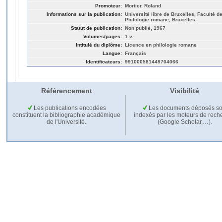
Promoteur:
Mortier, Roland
Informations sur la publication:
Université libre de Bruxelles, Faculté de
Philologie romane, Bruxelles
Statut de publication:
Non publié, 1967
Volumes/pages:
1 v.
Intitulé du diplôme:
Licence en philologie romane
Langue:
Français
Identificateurs:
991000581449704066
Référencement
Visibilité
Les publications encodées
Les documents déposés so
constituent la bibliographie académique
indexés par les moteurs de rech
de l'Université.
(Google Scholar,…).