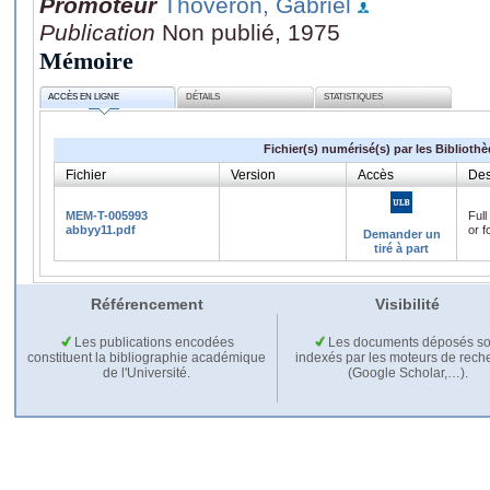
Promoteur
Thoveron, Gabriel
Publication
Non publié, 1975
Mémoire
ACCÈS EN LIGNE
DÉTAILS
STATISTIQUES
Fichier(s) numérisé(s) par les Biblioth
Fichier
Version
Accès
Des
MEM-T-005993
Full
abbyy11.pdf
or f
Demander un
tiré à part
Référencement
Visibilité
Les publications encodées
Les documents déposés so
constituent la bibliographie académique
indexés par les moteurs de rech
de l'Université.
(Google Scholar,…).