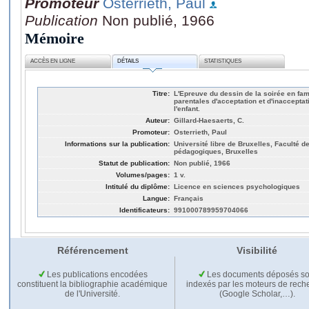
Promoteur
Osterrieth, Paul
Publication
Non publié, 1966
Mémoire
ACCÈS EN LIGNE
DÉTAILS
STATISTIQUES
Titre:
L'Epreuve du dessin de la soirée en fam
parentales d'acceptation et d'inacceptati
l'enfant.
Auteur:
Gillard-Haesaerts, C.
Promoteur:
Osterrieth, Paul
Informations sur la publication:
Université libre de Bruxelles, Faculté 
pédagogiques, Bruxelles
Statut de publication:
Non publié, 1966
Volumes/pages:
1 v.
Intitulé du diplôme:
Licence en sciences psychologiques
Langue:
Français
Identificateurs:
991000789959704066
Référencement
Visibilité
Les publications encodées
Les documents déposés so
constituent la bibliographie académique
indexés par les moteurs de rech
de l'Université.
(Google Scholar,…).