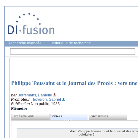
Recherche avancée
|
Historique de recherche
Philippe Toussaint et le Journal des Procès : vers un
par
Borremans, Danielle
Promoteur
Thoveron, Gabriel
Publication
Non publié, 1983
Mémoire
ACCÈS EN LIGNE
DÉTAILS
STATISTIQUES
Titre:
Philippe Toussaint et le Journal des Pro
judiciaire ?