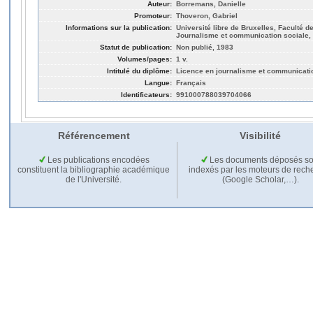
Auteur:
Borremans, Danielle
Promoteur:
Thoveron, Gabriel
Informations sur la publication:
Université libre de Bruxelles, Faculté de
Journalisme et communication sociale,
Statut de publication:
Non publié, 1983
Volumes/pages:
1 v.
Intitulé du diplôme:
Licence en journalisme et communicati
Langue:
Français
Identificateurs:
991000788039704066
Référencement
Visibilité
Les publications encodées
Les documents déposés so
constituent la bibliographie académique
indexés par les moteurs de rech
de l'Université.
(Google Scholar,…).