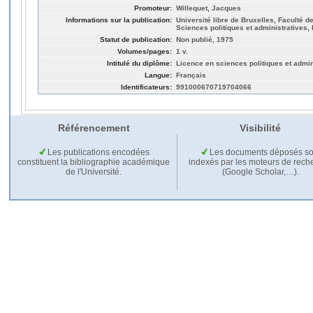
Promoteur:
Willequet, Jacques
Informations sur la publication:
Université libre de Bruxelles, Faculté de
Sciences politiques et administratives,
Statut de publication:
Non publié, 1975
Volumes/pages:
1 v.
Intitulé du diplôme:
Licence en sciences politiques et admin
Langue:
Français
Identificateurs:
991000670719704066
Référencement
Visibilité
Les publications encodées
Les documents déposés so
constituent la bibliographie académique
indexés par les moteurs de rech
de l'Université.
(Google Scholar,…).