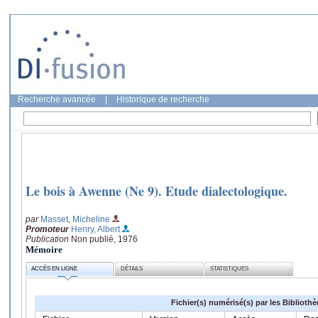
Recherche avancée
|
Historique de recherche
Le bois à Awenne (Ne 9). Etude dialectologique.
par
Masset, Micheline
Promoteur
Henry, Albert
Publication
Non publié, 1976
Mémoire
ACCÈS EN LIGNE
DÉTAILS
STATISTIQUES
Fichier(s) numérisé(s) par les Biblioth