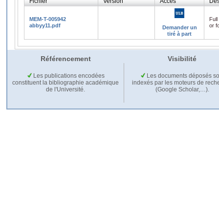
Fichier
Version
Accès
Des
MEM-T-005942
Full
abbyy11.pdf
or f
Demander un
tiré à part
Référencement
Visibilité
Les publications encodées
Les documents déposés so
constituent la bibliographie académique
indexés par les moteurs de rech
de l'Université.
(Google Scholar,…).