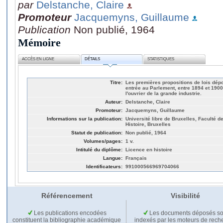
par
Delstanche, Claire
Promoteur
Jacquemyns, Guillaume
Publication
Non publié, 1964
Mémoire
ACCÈS EN LIGNE
DÉTAILS
STATISTIQUES
Titre:
Les premières propositions de lois dépo
entrée au Parlement, entre 1894 et 1900
l'ouvrier de la grande industrie.
Auteur:
Delstanche, Claire
Promoteur:
Jacquemyns, Guillaume
Informations sur la publication:
Université libre de Bruxelles, Faculté de
Histoire, Bruxelles
Statut de publication:
Non publié, 1964
Volumes/pages:
1 v.
Intitulé du diplôme:
Licence en histoire
Langue:
Français
Identificateurs:
991000566969704066
Référencement
Visibilité
Les publications encodées
Les documents déposés so
constituent la bibliographie académique
indexés par les moteurs de rech