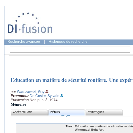
Recherche avancée
|
Historique de recherche
Education en matière de sécurité routière. Une expé
par
Warszawski, Guy
Promoteur
De Coster, Sylvain
Publication
Non publié, 1974
Mémoire
ACCÈS EN LIGNE
DÉTAILS
STATISTIQUES
Titre:
Education en matière de sécurité routiè
Watermael-Boitsfort.