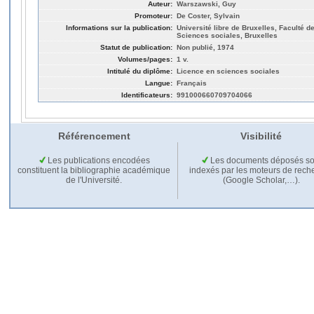
Auteur:
Warszawski, Guy
Promoteur:
De Coster, Sylvain
Informations sur la publication:
Université libre de Bruxelles, Faculté de
Sciences sociales, Bruxelles
Statut de publication:
Non publié, 1974
Volumes/pages:
1 v.
Intitulé du diplôme:
Licence en sciences sociales
Langue:
Français
Identificateurs:
991000660709704066
Référencement
Visibilité
Les publications encodées
Les documents déposés so
constituent la bibliographie académique
indexés par les moteurs de rech
de l'Université.
(Google Scholar,…).