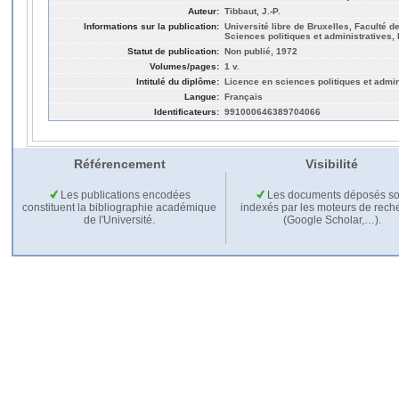
Auteur:
Tibbaut, J.-P.
Informations sur la publication:
Université libre de Bruxelles, Faculté de
Sciences politiques et administratives,
Statut de publication:
Non publié, 1972
Volumes/pages:
1 v.
Intitulé du diplôme:
Licence en sciences politiques et admin
Langue:
Français
Identificateurs:
991000646389704066
Référencement
Visibilité
Les publications encodées
Les documents déposés so
constituent la bibliographie académique
indexés par les moteurs de rech
de l'Université.
(Google Scholar,…).