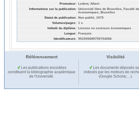
Promoteur:
Ledent, Albert
Informations sur la publication:
Université libre de Bruxelles, Faculté d
économiques, Bruxelles
Statut de publication:
Non publié, 1975
Volumes/pages:
1 v.
Intitulé du diplôme:
Licence en sciences économiques
Langue:
Français
Identificateurs:
991000689759704066
Référencement
Visibilité
Les publications encodées
Les documents déposés so
constituent la bibliographie académique
indexés par les moteurs de rech
de l'Université.
(Google Scholar,…).