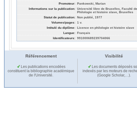
Promoteur:
Pankowski, Marian
Informations sur la publication:
Université libre de Bruxelles, Faculté de
Philologie et histoire slave, Bruxelles
Statut de publication:
Non publié, 1977
Volumes/pages:
1 v.
Intitulé du diplôme:
Licence en philologie et histoire slave
Langue:
Français
Identificateurs:
991000689239704066
Référencement
Visibilité
Les publications encodées
Les documents déposés so
constituent la bibliographie académique
indexés par les moteurs de rech
de l'Université.
(Google Scholar,…).