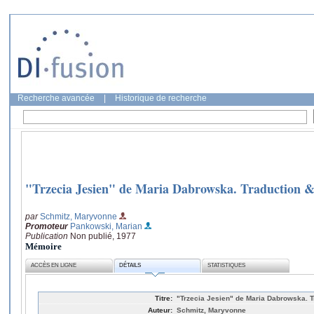
Recherche avancée
|
Historique de recherche
"Trzecia Jesien" de Maria Dabrowska. Traduction 
par
Schmitz, Maryvonne
Promoteur
Pankowski, Marian
Publication
Non publié, 1977
Mémoire
ACCÈS EN LIGNE
DÉTAILS
STATISTIQUES
Titre:
"Trzecia Jesien" de Maria Dabrowska. 
Auteur:
Schmitz, Maryvonne