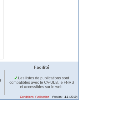
Facilité
Les listes de publications sont
u
compatibles avec le CV-ULB, le FNRS
et accessibles sur le web.
Conditions d'utilisation
- Version : 4.1 (2019)