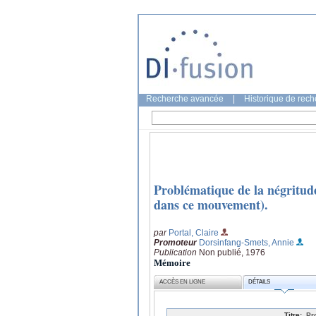
Recherche avancée
|
Historique de rec
Problématique de la négritude
dans ce mouvement).
par
Portal, Claire
Promoteur
Dorsinfang-Smets, Annie
Publication
Non publié, 1976
Mémoire
ACCÈS EN LIGNE
DÉTAILS
Titre:
Pro