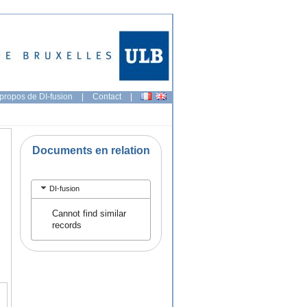
propos de DI-fusion
|
Contact
|
Documents en relation
DI-fusion
Cannot find similar
records