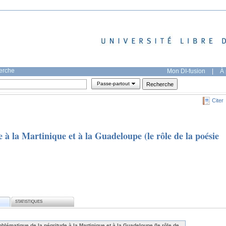
herche
Mon DI-fusion
|
À 
Passe-partout
Citer
 à la Martinique et à la Guadeloupe (le rôle de la poésie
STATISTIQUES
blématique de la négritude à la Martinique et à la Guadeloupe (le rôle de