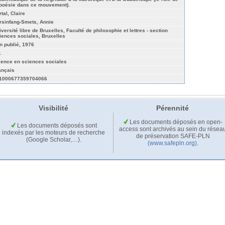
 poésie dans ce mouvement).
tal, Claire
rsinfang-Smets, Annie
iversité libre de Bruxelles, Faculté de philosophie et lettres - section
iences sociales, Bruxelles
n publié, 1976
.
cence en sciences sociales
ançais
1000677359704066
Visibilité
Pérennité
Les documents déposés en open-
Les documents déposés sont
access sont archivés au sein du résea
indexés par les moteurs de recherche
de préservation SAFE-PLN
(Google Scholar,…).
(www.safepln.org)
.