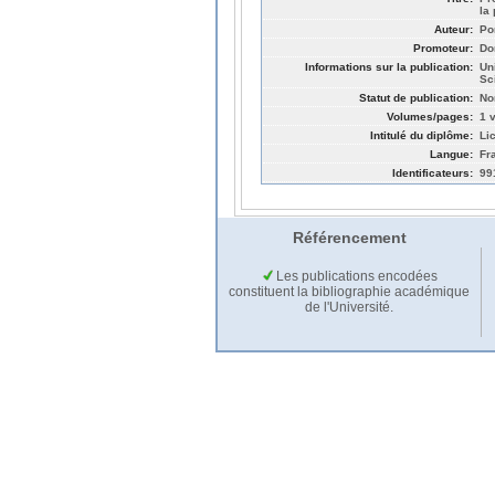
la
Auteur:
Por
Promoteur:
Do
Informations sur la publication:
Un
Sc
Statut de publication:
No
Volumes/pages:
1 v
Intitulé du diplôme:
Li
Langue:
Fr
Identificateurs:
99
Référencement
Les publications encodées
constituent la bibliographie académique
de l'Université.