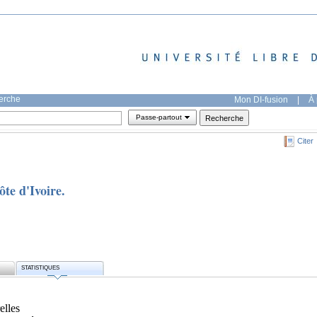
herche
Mon DI-fusion
|
À 
Passe-partout
Citer
̂te d'Ivoire.
STATISTIQUES