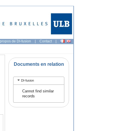
propos de DI-fusion
|
Contact
|
Documents en relation
DI-fusion
Cannot find similar
records