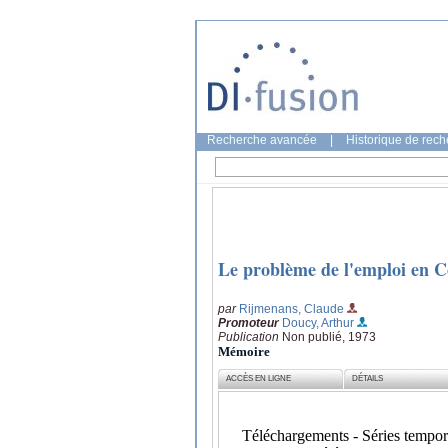
Recherche avancée
|
Historique de rec
Le problème de l'emploi en Co
par
Rijmenans, Claude
Promoteur
Doucy, Arthur
Publication
Non publié, 1973
Mémoire
ACCÈS EN LIGNE
DÉTAILS