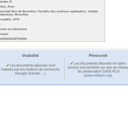
aindor, E.
ebos, Jean
iversité libre de Bruxelles, Facultés des sciences appliquées - Institut
urbanisme, Bruxelles
n publié, 1974
.
cence en urbanisme
ançais
1000632339704066
Visibilité
Pérennité
Les documents déposés en open-
Les documents déposés sont
access sont archivés au sein du résea
indexés par les moteurs de recherche
de préservation SAFE-PLN
(Google Scholar,…).
(www.safepln.org)
.