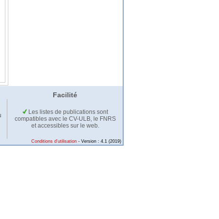
Facilité
Les listes de publications sont
u
compatibles avec le CV-ULB, le FNRS
et accessibles sur le web.
Conditions d'utilisation
- Version : 4.1 (2019)