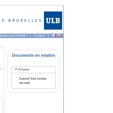
propos de DI-fusion
|
Contact
|
Documents en relation
.
DI-fusion
Cannot find similar
records