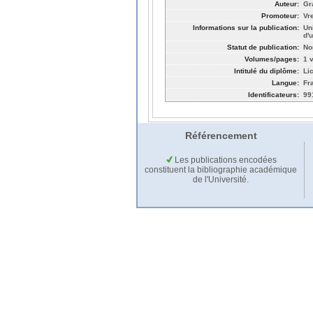
Auteur:
Gr
Promoteur:
Vr
Informations sur la publication:
Un
d'
Statut de publication:
No
Volumes/pages:
1 v
Intitulé du diplôme:
Li
Langue:
Fr
Identificateurs:
99
Référencement
Les publications encodées
constituent la bibliographie académique
de l'Université.