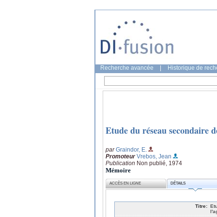
Recherche avancée
|
Historique de rec
Etude du réseau secondaire de
par
Graindor, E.
Promoteur
Vrebos, Jean
Publication
Non publié, 1974
Mémoire
ACCÈS EN LIGNE
DÉTAILS
Titre:
Et
l'