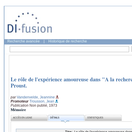
Recherche avancée
|
Historique de recherche
Le rôle de l'expérience amoureuse dans "A la rech
Proust.
par
Vandenvelde, Jeannine
Promoteur
Trousson, Jean
Publication
Non publié, 1973
Mémoire
ACCÈS EN LIGNE
DÉTAILS
STATISTIQUES
Titre:
Le rôle de l'expérience amoureuse dan