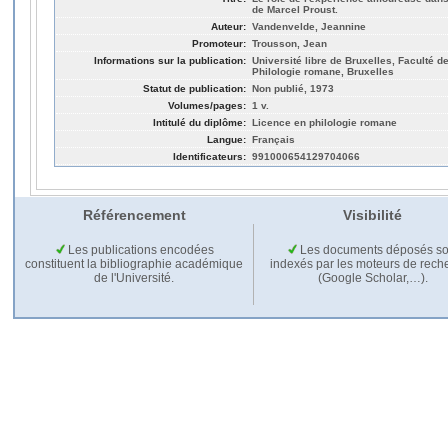
de Marcel Proust.
Auteur:
Vandenvelde, Jeannine
Promoteur:
Trousson, Jean
Informations sur la publication:
Université libre de Bruxelles, Faculté de
Philologie romane, Bruxelles
Statut de publication:
Non publié, 1973
Volumes/pages:
1 v.
Intitulé du diplôme:
Licence en philologie romane
Langue:
Français
Identificateurs:
991000654129704066
Référencement
Visibilité
Les publications encodées
Les documents déposés so
constituent la bibliographie académique
indexés par les moteurs de rech
de l'Université.
(Google Scholar,…).