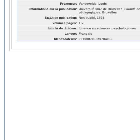
Promoteur:
Vandevelde, Louis
Informations sur la publication:
Université libre de Bruxelles, Faculté 
pédagogiques, Bruxelles
Statut de publication:
Non publié, 1968
Volumes/pages:
1 v.
Intitulé du diplôme:
Licence en sciences psychologiques
Langue:
Français
Identificateurs:
991000793359704066