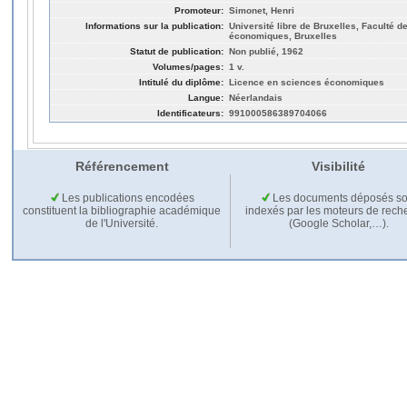
Promoteur:
Simonet, Henri
Informations sur la publication:
Université libre de Bruxelles, Faculté d
économiques, Bruxelles
Statut de publication:
Non publié, 1962
Volumes/pages:
1 v.
Intitulé du diplôme:
Licence en sciences économiques
Langue:
Néerlandais
Identificateurs:
991000586389704066
Référencement
Visibilité
Les publications encodées
Les documents déposés so
constituent la bibliographie académique
indexés par les moteurs de rech
de l'Université.
(Google Scholar,…).