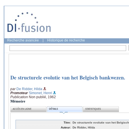
Recherche avancée
|
Historique de recherche
De structurele evolutie van het Belgisch bankwezen.
par
De Ridder, Hilda
Promoteur
Simonet, Henri
Publication
Non publié, 1962
Mémoire
ACCÈS EN LIGNE
DÉTAILS
STATISTIQUES
Titre:
De structurele evolutie van het Belgis
Auteur:
De Ridder, Hilda