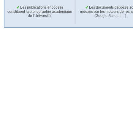
Les publications encodées
Les documents déposés so
constituent la bibliographie académique
indexés par les moteurs de rech
de l'Université.
(Google Scholar,…).