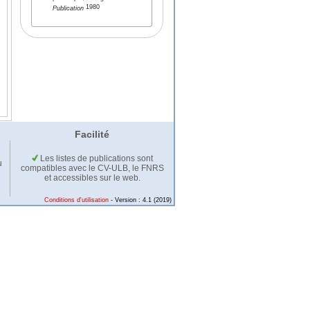
1980
Publication
Facilité
Les listes de publications sont
u
compatibles avec le CV-ULB, le FNRS
et accessibles sur le web.
Conditions d'utilisation
- Version : 4.1 (2019)