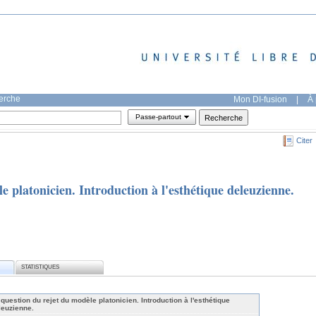
herche
Mon DI-fusion
|
À 
Passe-partout
Citer
e platonicien. Introduction à l'esthétique deleuzienne.
STATISTIQUES
question du rejet du modèle platonicien. Introduction à l'esthétique
leuzienne.