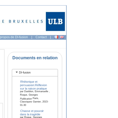
propos de DI-fusion
|
Contact
|
Documents en relation
DI-fusion
Rhétorique et
persuasion:Réflexion
sur la raison pratique
par Danblon, Emmanuelle ,
Roque, Georges
Paris,
Publication
Classiques Garnier, 2015-
01-30
Chasse et pouvoir
dans la tragédie
par Roque, Georges