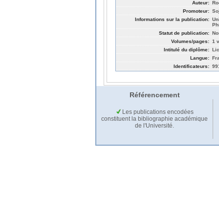
Auteur:
Ro
Promoteur:
So
Informations sur la publication:
Un
Ph
Statut de publication:
No
Volumes/pages:
1 v
Intitulé du diplôme:
Li
Langue:
Fr
Identificateurs:
99
Référencement
Les publications encodées
constituent la bibliographie académique
de l'Université.