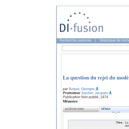
Recherche avancée
|
Historique de rec
La question du rejet du modèl
par
Roque, Georges
Promoteur
Sojcher, Jacques
Publication
Non publié, 1974
Mémoire
ACCÈS EN LIGNE
DÉTAILS
Titre:
La 
de