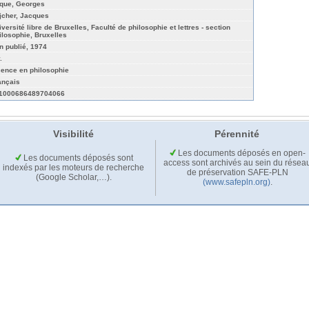
que, Georges
jcher, Jacques
iversité libre de Bruxelles, Faculté de philosophie et lettres - section
ilosophie, Bruxelles
n publié, 1974
.
cence en philosophie
ançais
1000686489704066
Visibilité
Pérennité
Les documents déposés en open-
Les documents déposés sont
access sont archivés au sein du résea
indexés par les moteurs de recherche
de préservation SAFE-PLN
(Google Scholar,…).
(www.safepln.org)
.