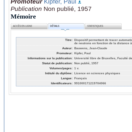
Promoteur
Kipfer, Paul
Publication
Non publié, 1957
Mémoire
ACCÈS EN LIGNE
DÉTAILS
STATISTIQUES
Titre:
Dispositif permettant de tracer automati
de neutrons en fonction de la distance à
Auteur:
Bauwens, Jean-Claude
Promoteur:
Kipfer, Paul
Informations sur la publication:
Université libre de Bruxelles, Faculté 
Statut de publication:
Non publié, 1957
Volumes/pages:
1 v.
Intitulé du diplôme:
Licence en sciences physiques
Langue:
Français
Identificateurs:
991000171219704066