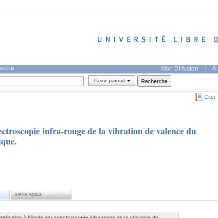
herche
Mon DI-fusion
|
À 
Passe-partout
Citer
pectroscopie infra-rouge de la vibration de valence du
ique.
STATISTIQUES
tribution à l'étude par spectroscopie infra-rouge de la vibration de