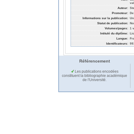
va
Auteur:
St
Promoteur:
De
Informations sur la publication:
Un
Statut de publication:
No
Volumes/pages:
1 v
Intitulé du diplôme:
Li
Langue:
Fr
Identificateurs:
99
Référencement
Les publications encodées
constituent la bibliographie académique
de l'Université.