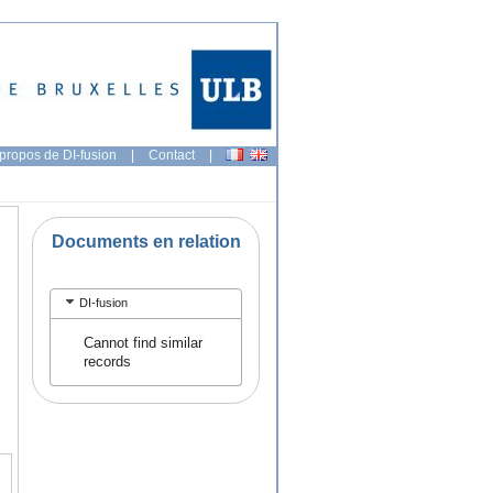
propos de DI-fusion
|
Contact
|
Documents en relation
DI-fusion
Cannot find similar
records