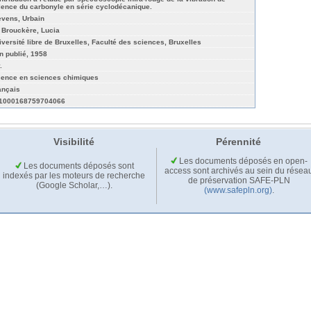
lence du carbonyle en série cyclodécanique.
evens, Urbain
 Brouckère, Lucia
iversité libre de Bruxelles, Faculté des sciences, Bruxelles
n publié, 1958
.
cence en sciences chimiques
ançais
1000168759704066
Visibilité
Pérennité
Les documents déposés en open-
Les documents déposés sont
access sont archivés au sein du résea
indexés par les moteurs de recherche
de préservation SAFE-PLN
(Google Scholar,…).
(www.safepln.org)
.