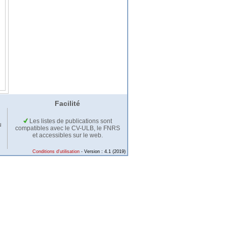
Facilité
Les listes de publications sont
u
compatibles avec le CV-ULB, le FNRS
et accessibles sur le web.
Conditions d'utilisation
- Version : 4.1 (2019)