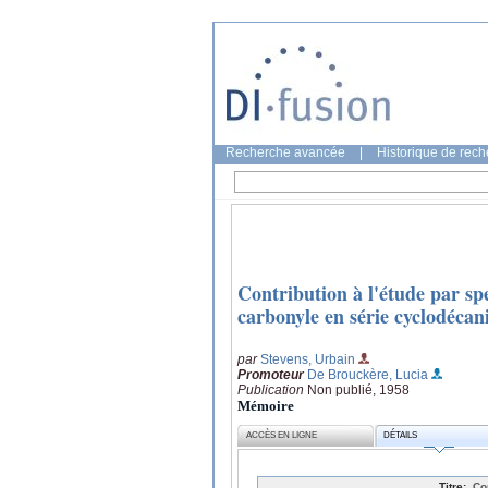
Recherche avancée
|
Historique de rec
Contribution à l'étude par s
carbonyle en série cyclodécan
par
Stevens, Urbain
Promoteur
De Brouckère, Lucia
Publication
Non publié, 1958
Mémoire
ACCÈS EN LIGNE
DÉTAILS
Titre:
Con