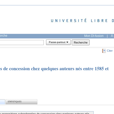
herche
Mon DI-fusion
|
À 
Passe-partout
Citer
s de concession chez quelques auteurs nés entre 1585 et
STATISTIQUES
s propositions subordonnées de concession chez quelques auteurs nés