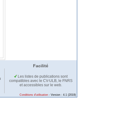
Facilité
Les listes de publications sont
u
compatibles avec le CV-ULB, le FNRS
et accessibles sur le web.
Conditions d'utilisation
- Version : 4.1 (2019)