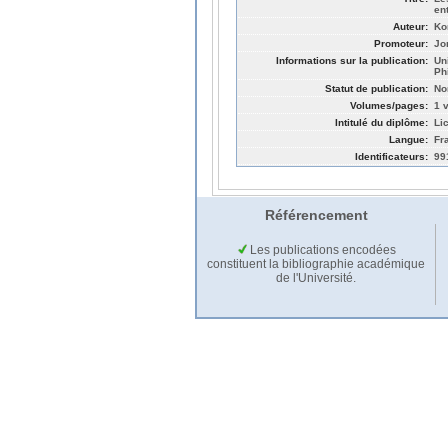
en
Auteur:
Ko
Promoteur:
Jo
Informations sur la publication:
Un
Ph
Statut de publication:
No
Volumes/pages:
1 v
Intitulé du diplôme:
Li
Langue:
Fr
Identificateurs:
99
Référencement
Les publications encodées
constituent la bibliographie académique
de l'Université.