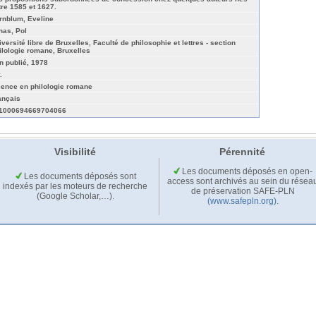
tre 1585 et 1627.
rnblum, Eveline
nas, Pol
iversité libre de Bruxelles, Faculté de philosophie et lettres - section
ilologie romane, Bruxelles
n publié, 1978
.
cence en philologie romane
ançais
1000694669704066
Visibilité
Pérennité
Les documents déposés en open-
Les documents déposés sont
access sont archivés au sein du résea
indexés par les moteurs de recherche
de préservation SAFE-PLN
(Google Scholar,…).
(www.safepln.org)
.