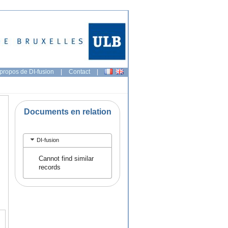
propos de DI-fusion
|
Contact
|
Documents en relation
DI-fusion
Cannot find similar
records