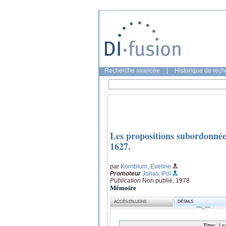
Recherche avancée
|
Historique de rec
Les propositions subordonnée
1627.
par
Kornblum, Eveline
Promoteur
Jonas, Pol
Publication
Non publié, 1978
Mémoire
ACCÈS EN LIGNE
DÉTAILS
Titre:
Le