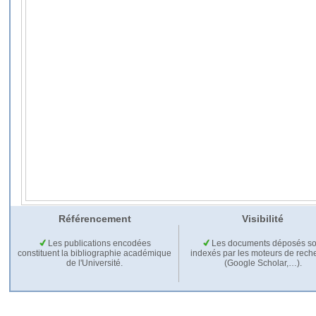
Référencement
Visibilité
Les publications encodées
Les documents déposés so
constituent la bibliographie académique
indexés par les moteurs de rech
de l'Université.
(Google Scholar,…).