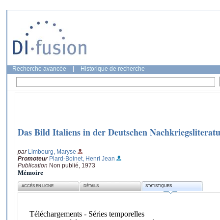
Recherche avancée
|
Historique de recherche
Das Bild Italiens in der Deutschen Nachkriegsliteratu
par
Limbourg, Maryse
Promoteur
Plard-Boinet, Henri Jean
Publication
Non publié, 1973
Mémoire
ACCÈS EN LIGNE
DÉTAILS
STATISTIQUES