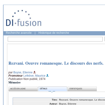
Recherche avancée
|
Historique de recherche
Rezvani. Oeuvre romanesque. Le discours des nerfs.
par
Buyse, Etienne
Promoteur
Lefebve, Maurice
Publication
Non publié, 1974
Mémoire
ACCÈS EN LIGNE
DÉTAILS
STATISTIQUES
Titre:
Rezvani. Oeuvre romanesque. Le discou
Auteur:
Buyse, Etienne