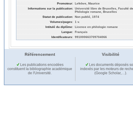
Promoteur:
Lefebve, Maurice
Informations sur la publication:
Université libre de Bruxelles, Faculté de
Philologie romane, Bruxelles
Statut de publication:
Non publié, 1974
Volumes/pages:
1 v.
Intitulé du diplôme:
Licence en philologie romane
Langue:
Français
Identificateurs:
991000663709704066
Référencement
Visibilité
Les publications encodées
Les documents déposés so
constituent la bibliographie académique
indexés par les moteurs de rech
de l'Université.
(Google Scholar,…).