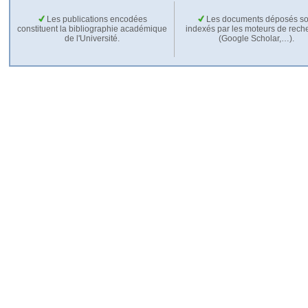
Les publications encodées
Les documents déposés so
constituent la bibliographie académique
indexés par les moteurs de rech
de l'Université.
(Google Scholar,…).