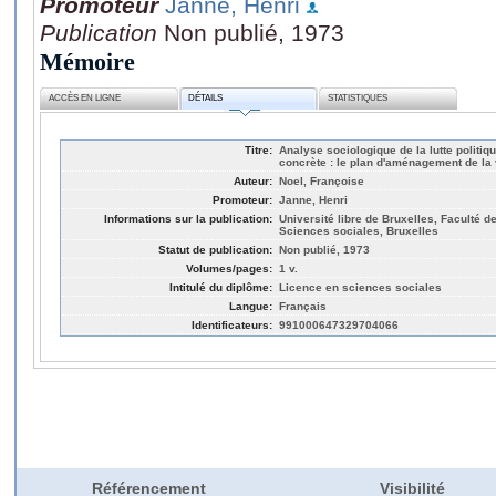
Promoteur
Janne, Henri
Publication
Non publié, 1973
Mémoire
ACCÈS EN LIGNE
DÉTAILS
STATISTIQUES
Titre:
Analyse sociologique de la lutte politique
concrète : le plan d'aménagement de la
Auteur:
Noel, Françoise
Promoteur:
Janne, Henri
Informations sur la publication:
Université libre de Bruxelles, Faculté de
Sciences sociales, Bruxelles
Statut de publication:
Non publié, 1973
Volumes/pages:
1 v.
Intitulé du diplôme:
Licence en sciences sociales
Langue:
Français
Identificateurs:
991000647329704066
Référencement
Visibilité