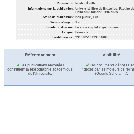
Promoteur:
Noulet, Émilie
Informations sur la publication:
Université libre de Bruxelles, Faculté de
Philologie romane, Bruxelles
Statut de publication:
Non publié, 1951
Volumes/pages:
1 v.
Intitulé du diplôme:
Licence en philologie romane
Langue:
Français
Identificateurs:
991000530329704066
Référencement
Visibilité
Les publications encodées
Les documents déposés so
constituent la bibliographie académique
indexés par les moteurs de rech
de l'Université.
(Google Scholar,…).