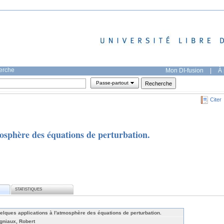
herche
Mon DI-fusion
|
À 
Passe-partout
Citer
osphère des équations de perturbation.
STATISTIQUES
elques applications à l'atmosphère des équations de perturbation.
gniaux, Robert