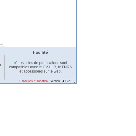
Facilité
Les listes de publications sont
u
compatibles avec le CV-ULB, le FNRS
et accessibles sur le web.
Conditions d'utilisation
- Version : 4.1 (2019)