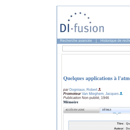
Recherche avancée
|
Historique de rec
Quelques applications à l'atm
par
Dogniaux, Robert
Promoteur
Van Mieghem, Jacques
Publication
Non publié, 1946
Mémoire
ACCÈS EN LIGNE
DÉTAILS
Titre:
Qu
Auteur:
Do