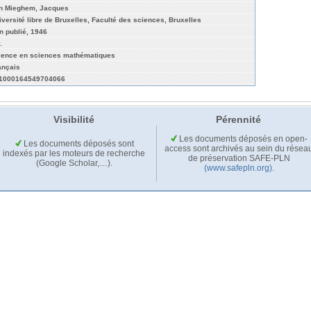
n Mieghem, Jacques
iversité libre de Bruxelles, Faculté des sciences, Bruxelles
n publié, 1946
.
cence en sciences mathématiques
ançais
1000164549704066
Visibilité
Pérennité
Les documents déposés en open-
Les documents déposés sont
access sont archivés au sein du résea
indexés par les moteurs de recherche
de préservation SAFE-PLN
(Google Scholar,…).
(www.safepln.org)
.