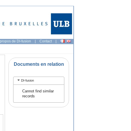
propos de DI-fusion
|
Contact
|
Documents en relation
DI-fusion
Cannot find similar
records