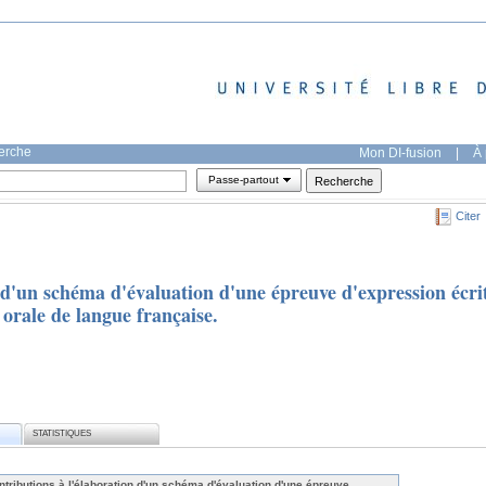
herche
Mon DI-fusion
|
À 
Passe-partout
Citer
 d'un schéma d'évaluation d'une épreuve d'expression écri
 orale de langue française.
STATISTIQUES
tributions à l'élaboration d'un schéma d'évaluation d'une épreuve