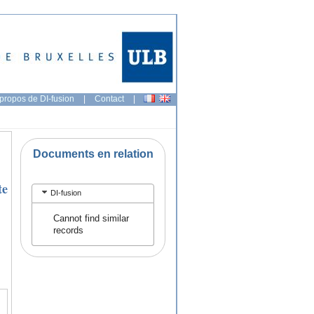
propos de DI-fusion
|
Contact
|
Documents en relation
te
DI-fusion
Cannot find similar
records