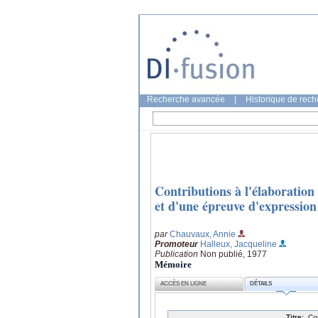
Recherche avancée
|
Historique de rec
Contributions à l'élaboration
et d'une épreuve d'expression
par
Chauvaux, Annie
Promoteur
Halleux, Jacqueline
Publication
Non publié, 1977
Mémoire
ACCÈS EN LIGNE
DÉTAILS
Titre:
Con