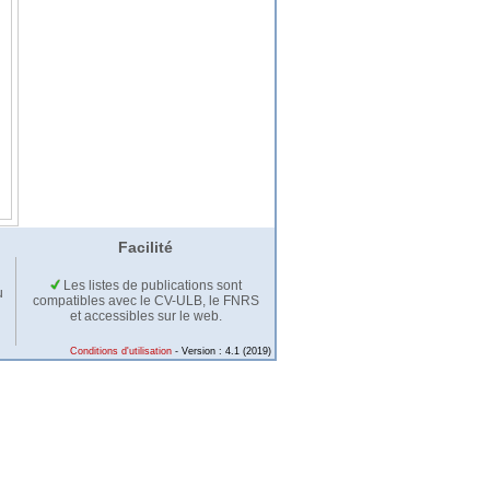
Facilité
Les listes de publications sont
u
compatibles avec le CV-ULB, le FNRS
et accessibles sur le web.
Conditions d'utilisation
- Version : 4.1 (2019)