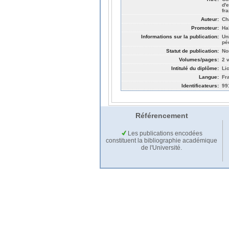
d'
fra
Auteur:
Ch
Promoteur:
Ha
Informations sur la publication:
Un
pé
Statut de publication:
No
Volumes/pages:
2 v
Intitulé du diplôme:
Li
Langue:
Fr
Identificateurs:
99
Référencement
Les publications encodées
constituent la bibliographie académique
de l'Université.