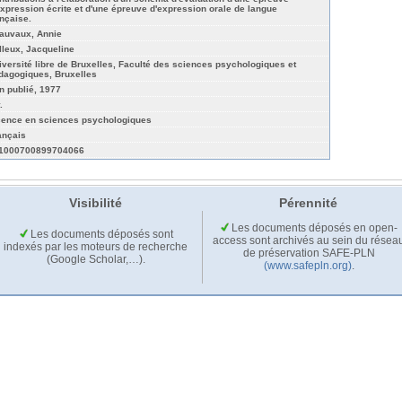
expression écrite et d'une épreuve d'expression orale de langue
nçaise.
auvaux, Annie
lleux, Jacqueline
iversité libre de Bruxelles, Faculté des sciences psychologiques et
dagogiques, Bruxelles
n publié, 1977
.
cence en sciences psychologiques
ançais
1000700899704066
Visibilité
Pérennité
Les documents déposés en open-
Les documents déposés sont
access sont archivés au sein du résea
indexés par les moteurs de recherche
de préservation SAFE-PLN
(Google Scholar,…).
(www.safepln.org)
.