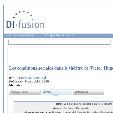
Recherche avancée
|
Historique de recherche
Les conditions sociales dans le théâtre de Victor Hug
par
De Barsy, Marguerite
Publication
Non publié, 1936
Mémoire
ACCÈS EN LIGNE
DÉTAILS
STATISTIQUES
Titre:
Les conditions sociales dans le théâtre
Auteur:
De Barsy, Marguerite
Informations sur la publication:
Université libre de Bruxelles, Faculté de