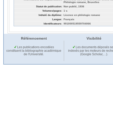
Philologie romane, Bruxelles
Statut de publication:
Non publié, 1936
Volumes/pages:
1 v.
Intitulé du diplôme:
Licence en philologie romane
Langue:
Français
Identificateurs:
991000519559704066
Référencement
Visibilité
Les publications encodées
Les documents déposés so
constituent la bibliographie académique
indexés par les moteurs de rech
de l'Université.
(Google Scholar,…).