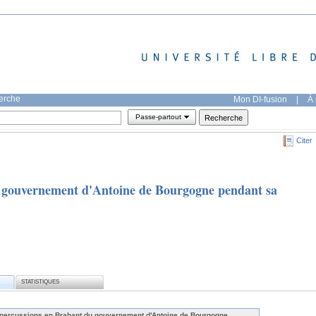
herche
Mon DI-fusion
|
À 
Passe-partout
Citer
u gouvernement d'Antoine de Bourgogne pendant sa
STATISTIQUES
́percussions en Brabant du gouvernement d'Antoine de Bourgogne