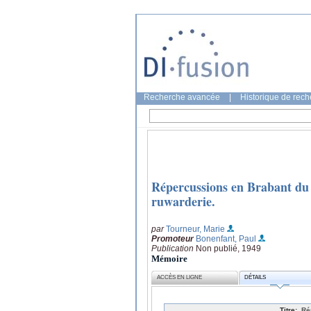
Recherche avancée
|
Historique de rec
Répercussions en Brabant d
ruwarderie.
par
Tourneur, Marie
Promoteur
Bonenfant, Paul
Publication
Non publié, 1949
Mémoire
ACCÈS EN LIGNE
DÉTAILS
Titre:
Re