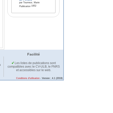
par Tourneur, Marie
1952
Publication
Facilité
Les listes de publications sont
u
compatibles avec le CV-ULB, le FNRS
et accessibles sur le web.
Conditions d'utilisation
- Version : 4.1 (2019)