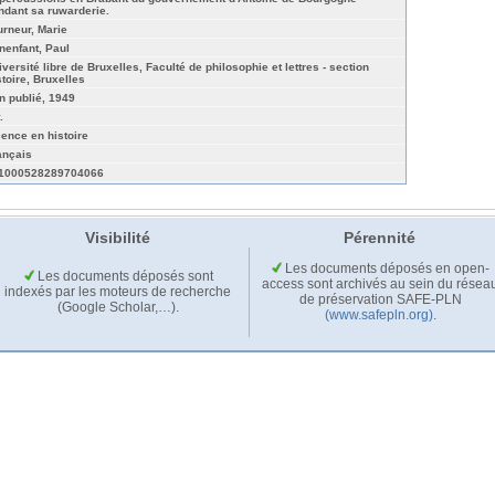
ndant sa ruwarderie.
urneur, Marie
nenfant, Paul
iversité libre de Bruxelles, Faculté de philosophie et lettres - section
stoire, Bruxelles
n publié, 1949
.
cence en histoire
ançais
1000528289704066
Visibilité
Pérennité
Les documents déposés en open-
Les documents déposés sont
access sont archivés au sein du résea
indexés par les moteurs de recherche
de préservation SAFE-PLN
(Google Scholar,…).
(www.safepln.org)
.