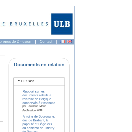
propos de DI-fusion
|
Contact
|
Documents en relation
DI-fusion
Rapport sur les
documents relatifs à
l'histoire de Belgique
conservés à Simancas
par Tourneur, Marie
1956
Publication
Antoine de Bourgogne,
duc de Brabant, la
papauté et Liège lors
du schisme de Thierry
de Perwez