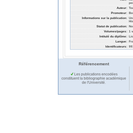
pe
Auteur:
To
Promoteur:
Bo
Informations sur la publication:
Un
Hi
Statut de publication:
No
Volumes/pages:
1 v
Intitulé du diplôme:
Li
Langue:
Fr
Identificateurs:
99
Référencement
Les publications encodées
constituent la bibliographie académique
de l'Université.