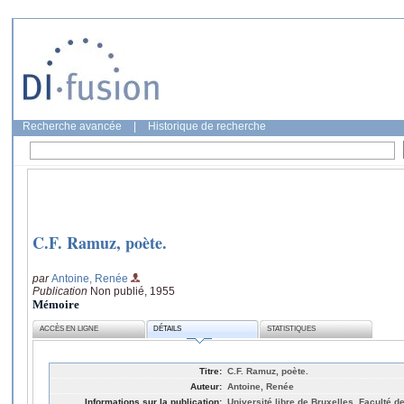
Recherche avancée
|
Historique de recherche
C.F. Ramuz, poète.
par
Antoine, Renée
Publication
Non publié, 1955
Mémoire
ACCÈS EN LIGNE
DÉTAILS
STATISTIQUES
Titre:
C.F. Ramuz, poète.
Auteur:
Antoine, Renée
Informations sur la publication:
Université libre de Bruxelles, Faculté de