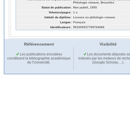
Philologie romane, Bruxelles
Statut de publication:
Non publié, 1955
Volumes/pages:
1 v.
Intitulé du diplôme:
Licence en philologie romane
Langue:
Français
Identificateurs:
991000537799704066
Référencement
Visibilité
Les publications encodées
Les documents déposés so
constituent la bibliographie académique
indexés par les moteurs de rech
de l'Université.
(Google Scholar,…).