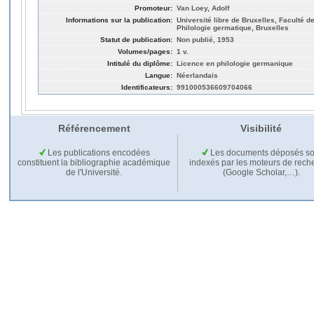
Promoteur:
Van Loey, Adolf
Informations sur la publication:
Université libre de Bruxelles, Faculté de
Philologie germatique, Bruxelles
Statut de publication:
Non publié, 1953
Volumes/pages:
1 v.
Intitulé du diplôme:
Licence en philologie germanique
Langue:
Néerlandais
Identificateurs:
991000536609704066
Référencement
Visibilité
Les publications encodées
Les documents déposés so
constituent la bibliographie académique
indexés par les moteurs de rech
de l'Université.
(Google Scholar,…).