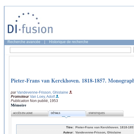
Recherche avancée
|
Historique de recherche
Pieter-Frans van Kerckhoven. 1818-1857. Monograph
par
Vandevenne-Frisson, Ghislaine
Promoteur
Van Loey, Adolf
Publication
Non publié, 1953
Mémoire
ACCÈS EN LIGNE
DÉTAILS
STATISTIQUES
Titre:
Pieter-Frans van Kerckhoven. 1818-185
Auteur:
Vandevenne-Frisson, Ghislaine