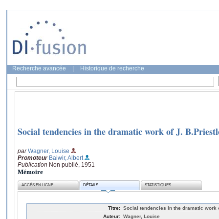
Recherche avancée
|
Historique de recherche
Social tendencies in the dramatic work of J. B.Priestl
par
Wagner, Louise
Promoteur
Baiwir, Albert
Publication
Non publié, 1951
Mémoire
ACCÈS EN LIGNE
DÉTAILS
STATISTIQUES
Titre:
Social tendencies in the dramatic work o
Auteur:
Wagner, Louise