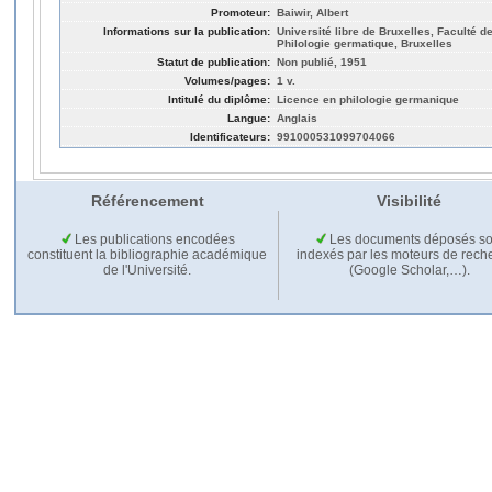
Promoteur:
Baiwir, Albert
Informations sur la publication:
Université libre de Bruxelles, Faculté de
Philologie germatique, Bruxelles
Statut de publication:
Non publié, 1951
Volumes/pages:
1 v.
Intitulé du diplôme:
Licence en philologie germanique
Langue:
Anglais
Identificateurs:
991000531099704066
Référencement
Visibilité
Les publications encodées
Les documents déposés so
constituent la bibliographie académique
indexés par les moteurs de rech
de l'Université.
(Google Scholar,…).