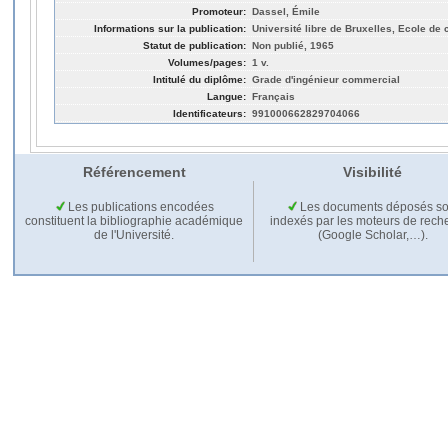
Promoteur:
Dassel, Émile
Informations sur la publication:
Université libre de Bruxelles, Ecole d
Statut de publication:
Non publié, 1965
Volumes/pages:
1 v.
Intitulé du diplôme:
Grade d'ingénieur commercial
Langue:
Français
Identificateurs:
991000662829704066
Référencement
Visibilité
Les publications encodées
Les documents déposés so
constituent la bibliographie académique
indexés par les moteurs de rech
de l'Université.
(Google Scholar,…).