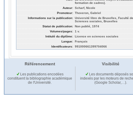
formation de cadres).
Auteur:
Scharf, Nicole
Promoteur:
Thoveron, Gabriel
Informations sur la publication:
Université libre de Bruxelles, Faculté de
Sciences sociales, Bruxelles
Statut de publication:
Non publié, 1974
Volumes/pages:
1 v.
Intitulé du diplôme:
Licence en sciences sociales
Langue:
Français
Identificateurs:
991000661399704066
Référencement
Visibilité
Les publications encodées
Les documents déposés so
constituent la bibliographie académique
indexés par les moteurs de rech
de l'Université.
(Google Scholar,…).