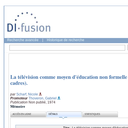
Recherche avancée
|
Historique de recherche
La télévision comme moyen d'éducation non formelle
cadres).
par
Scharf, Nicole
Promoteur
Thoveron, Gabriel
Publication
Non publié, 1974
Mémoire
ACCÈS EN LIGNE
DÉTAILS
STATISTIQUES
Titre:
La télévision comme moyen d'éducatio