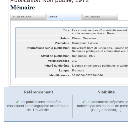
Mémoire
ACCÈS EN LIGNE
DÉTAILS
STATISTIQUES
Titre:
Les conséquences d'un ralentissement
sur le revenu par tête au Pérou.
Auteur:
Ghezzi, Severino
Promoteur:
Morissens, Lucien
Informations sur la publication:
Université libre de Bruxelles, Faculté de
Sciences politiques et administratives,
Statut de publication:
Non publié, 1972
Volumes/pages:
1 v.
Intitulé du diplôme:
Licence en sciences politiques et admin
Langue:
Français
Identificateurs:
991000645729704066
Référencement
Visibilité
Les publications encodées
Les documents déposés so
constituent la bibliographie académique
indexés par les moteurs de rech
de l'Université.
(Google Scholar,…).