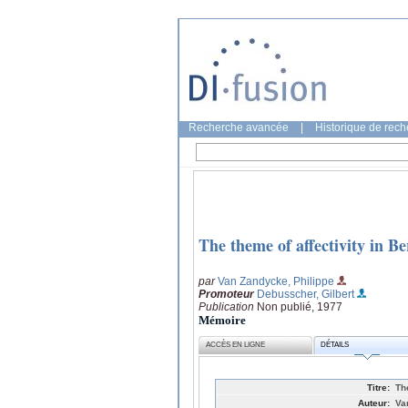
Recherche avancée
|
Historique de rec
The theme of affectivity in 
par
Van Zandycke, Philippe
Promoteur
Debusscher, Gilbert
Publication
Non publié, 1977
Mémoire
ACCÈS EN LIGNE
DÉTAILS
Titre:
Th
Auteur:
Va