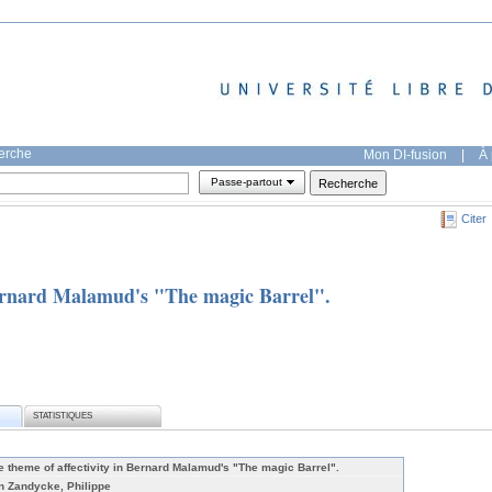
herche
Mon DI-fusion
|
À 
Passe-partout
Citer
Bernard Malamud's "The magic Barrel".
STATISTIQUES
e theme of affectivity in Bernard Malamud's "The magic Barrel".
n Zandycke, Philippe