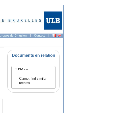
propos de DI-fusion
|
Contact
|
Documents en relation
DI-fusion
Cannot find similar
records