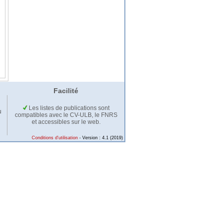
Facilité
Les listes de publications sont
u
compatibles avec le CV-ULB, le FNRS
et accessibles sur le web.
Conditions d'utilisation
- Version : 4.1 (2019)