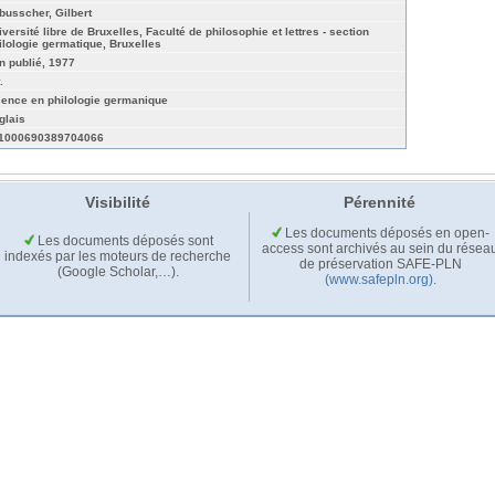
busscher, Gilbert
iversité libre de Bruxelles, Faculté de philosophie et lettres - section
ilologie germatique, Bruxelles
n publié, 1977
.
cence en philologie germanique
glais
1000690389704066
Visibilité
Pérennité
Les documents déposés en open-
Les documents déposés sont
access sont archivés au sein du résea
indexés par les moteurs de recherche
de préservation SAFE-PLN
(Google Scholar,…).
(www.safepln.org)
.