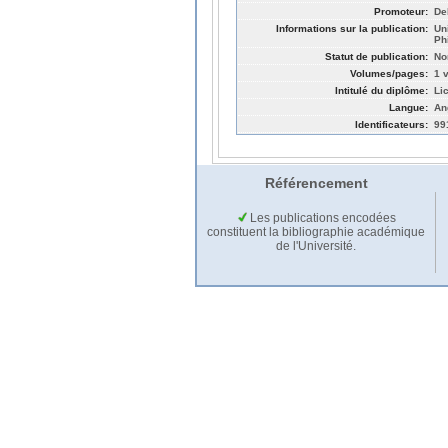
Promoteur:
De
Informations sur la publication:
Un
Ph
Statut de publication:
No
Volumes/pages:
1 v
Intitulé du diplôme:
Li
Langue:
An
Identificateurs:
99
Référencement
Les publications encodées
constituent la bibliographie académique
de l'Université.