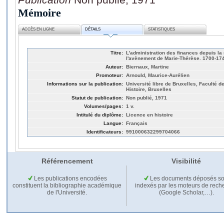
Mémoire
ACCÈS EN LIGNE
DÉTAILS
STATISTIQUES
Titre:
L'administration des finances depuis la m
l'avènement de Marie-Thérèse. 1700-17
Auteur:
Biernaux, Martine
Promoteur:
Arnould, Maurice-Aurélien
Informations sur la publication:
Université libre de Bruxelles, Faculté de
Histoire, Bruxelles
Statut de publication:
Non publié, 1971
Volumes/pages:
1 v.
Intitulé du diplôme:
Licence en histoire
Langue:
Français
Identificateurs:
991000632299704066
Référencement
Visibilité
Les publications encodées
Les documents déposés so
constituent la bibliographie académique
indexés par les moteurs de rech
de l'Université.
(Google Scholar,…).