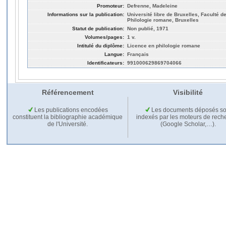
Promoteur:
Defrenne, Madeleine
Informations sur la publication:
Université libre de Bruxelles, Faculté de
Philologie romane, Bruxelles
Statut de publication:
Non publié, 1971
Volumes/pages:
1 v.
Intitulé du diplôme:
Licence en philologie romane
Langue:
Français
Identificateurs:
991000629869704066
Référencement
Visibilité
Les publications encodées
Les documents déposés so
constituent la bibliographie académique
indexés par les moteurs de rech
de l'Université.
(Google Scholar,…).