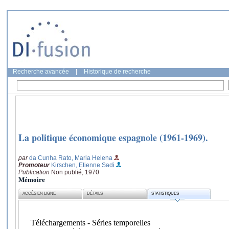
Recherche avancée
|
Historique de recherche
La politique économique espagnole (1961-1969).
par
da Cunha Rato, Maria Helena
Promoteur
Kirschen, Etienne Sadi
Publication
Non publié, 1970
Mémoire
ACCÈS EN LIGNE
DÉTAILS
STATISTIQUES