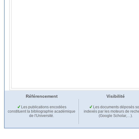
Référencement
Visibilité
Les publications encodées
Les documents déposés so
constituent la bibliographie académique
indexés par les moteurs de rech
de l'Université.
(Google Scholar,…).