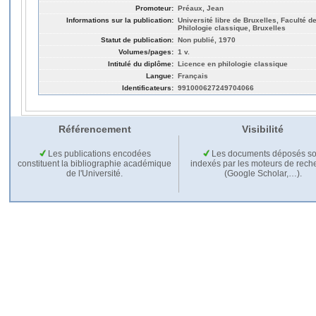
Promoteur:
Préaux, Jean
Informations sur la publication:
Université libre de Bruxelles, Faculté de
Philologie classique, Bruxelles
Statut de publication:
Non publié, 1970
Volumes/pages:
1 v.
Intitulé du diplôme:
Licence en philologie classique
Langue:
Français
Identificateurs:
991000627249704066
Référencement
Visibilité
Les publications encodées
Les documents déposés so
constituent la bibliographie académique
indexés par les moteurs de rech
de l'Université.
(Google Scholar,…).