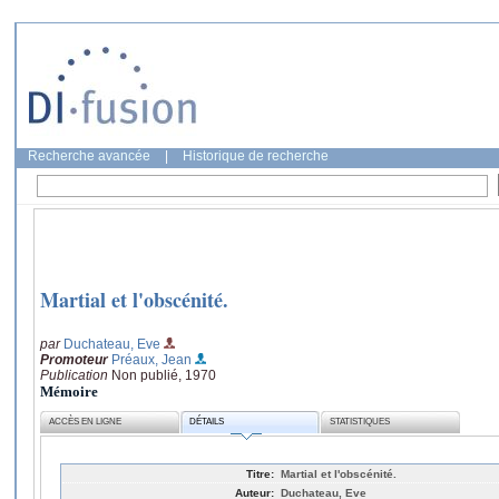
Recherche avancée
|
Historique de recherche
Martial et l'obscénité.
par
Duchateau, Eve
Promoteur
Préaux, Jean
Publication
Non publié, 1970
Mémoire
ACCÈS EN LIGNE
DÉTAILS
STATISTIQUES
Titre:
Martial et l'obscénité.
Auteur:
Duchateau, Eve