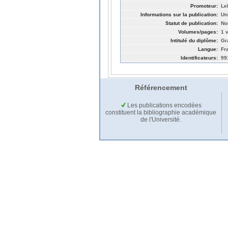
Promoteur:
Le
Informations sur la publication:
Un
Statut de publication:
No
Volumes/pages:
1 v
Intitulé du diplôme:
Gr
Langue:
Fr
Identificateurs:
99
Référencement
Les publications encodées
constituent la bibliographie académique
de l'Université.