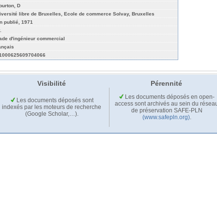
burton, D
iversité libre de Bruxelles, Ecole de commerce Solvay, Bruxelles
n publié, 1971
.
ade d'ingénieur commercial
ançais
1000625609704066
Visibilité
Pérennité
Les documents déposés en open-
Les documents déposés sont
access sont archivés au sein du résea
indexés par les moteurs de recherche
de préservation SAFE-PLN
(Google Scholar,…).
(www.safepln.org)
.