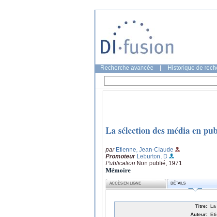
Recherche avancée
|
Historique de rec
La sélection des média en publ
par
Etienne, Jean-Claude
Promoteur
Leburton, D
Publication
Non publié, 1971
Mémoire
ACCÈS EN LIGNE
DÉTAILS
Titre:
La 
Auteur:
Et