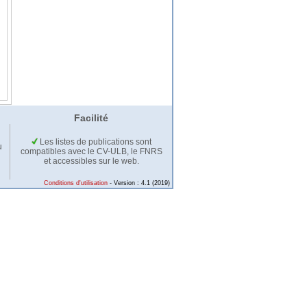
Facilité
Les listes de publications sont
u
compatibles avec le CV-ULB, le FNRS
et accessibles sur le web.
Conditions d'utilisation
- Version : 4.1 (2019)