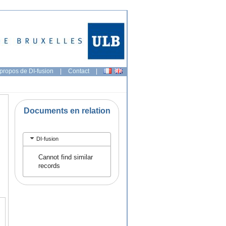
propos de DI-fusion
|
Contact
|
Documents en relation
DI-fusion
Cannot find similar
records