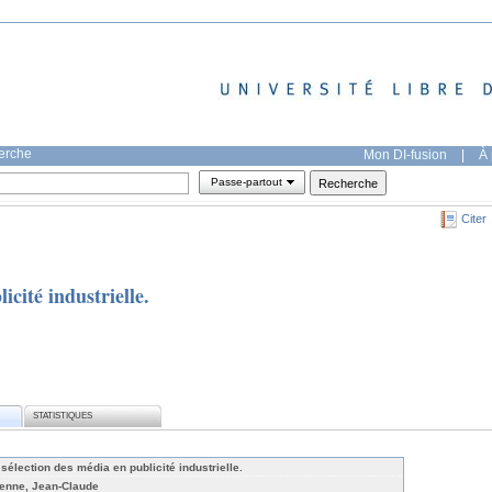
herche
Mon DI-fusion
|
À 
Passe-partout
Citer
icité industrielle.
STATISTIQUES
sélection des média en publicité industrielle.
ienne, Jean-Claude