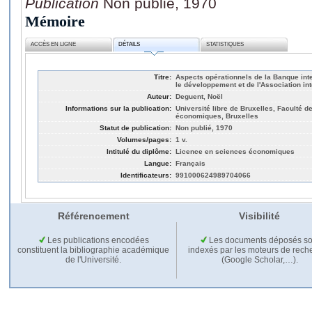
Publication
Non publié, 1970
Mémoire
ACCÈS EN LIGNE
DÉTAILS
STATISTIQUES
Titre:
Aspects opérationnels de la Banque inte
le développement et de l'Association in
Auteur:
Deguent, Noël
Informations sur la publication:
Université libre de Bruxelles, Faculté d
économiques, Bruxelles
Statut de publication:
Non publié, 1970
Volumes/pages:
1 v.
Intitulé du diplôme:
Licence en sciences économiques
Langue:
Français
Identificateurs:
991000624989704066
Référencement
Visibilité
Les publications encodées
Les documents déposés so
constituent la bibliographie académique
indexés par les moteurs de rech
de l'Université.
(Google Scholar,…).