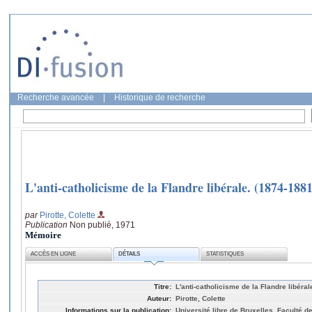
Recherche avancée
|
Historique de recherche
L'anti-catholicisme de la Flandre libérale. (1874-1881
par
Pirotte, Colette
Publication
Non publié, 1971
Mémoire
ACCÈS EN LIGNE
DÉTAILS
STATISTIQUES
Titre:
L'anti-catholicisme de la Flandre libéra
Auteur:
Pirotte, Colette
Informations sur la publication:
Université libre de Bruxelles, Faculté de