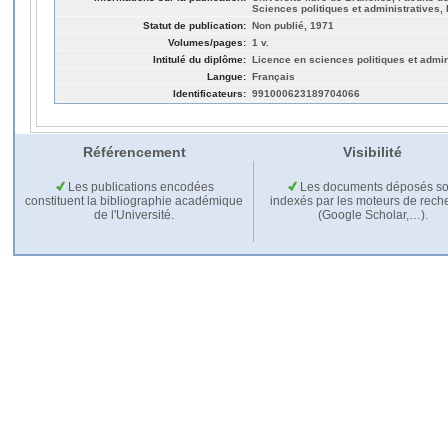
Sciences politiques et administratives,
Statut de publication:
Non publié, 1971
Volumes/pages:
1 v.
Intitulé du diplôme:
Licence en sciences politiques et admin
Langue:
Français
Identificateurs:
991000623189704066
Référencement
Visibilité
Les publications encodées
Les documents déposés so
constituent la bibliographie académique
indexés par les moteurs de rech
de l'Université.
(Google Scholar,…).