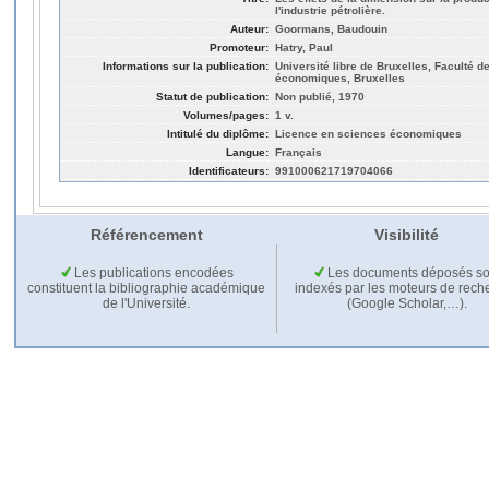
l'industrie pétrolière.
Auteur:
Goormans, Baudouin
Promoteur:
Hatry, Paul
Informations sur la publication:
Université libre de Bruxelles, Faculté d
économiques, Bruxelles
Statut de publication:
Non publié, 1970
Volumes/pages:
1 v.
Intitulé du diplôme:
Licence en sciences économiques
Langue:
Français
Identificateurs:
991000621719704066
Référencement
Visibilité
Les publications encodées
Les documents déposés so
constituent la bibliographie académique
indexés par les moteurs de rech
de l'Université.
(Google Scholar,…).