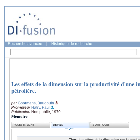
Recherche avancée
|
Historique de recherche
Les effets de la dimension sur la productivité d'une in
pétrolière.
par
Goormans, Baudouin
Promoteur
Hatry, Paul
Publication
Non publié, 1970
Mémoire
ACCÈS EN LIGNE
DÉTAILS
STATISTIQUES
Titre:
Les effets de la dimension sur la producti