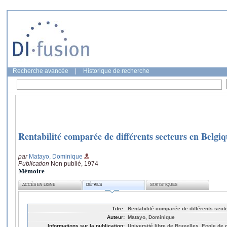
Recherche avancée
|
Historique de recherche
Rentabilité comparée de différents secteurs en Belgiq
par
Matayo, Dominique
Publication
Non publié, 1974
Mémoire
ACCÈS EN LIGNE
DÉTAILS
STATISTIQUES
Titre:
Rentabilité comparée de différents sec
Auteur:
Matayo, Dominique
Informations sur la publication:
Université libre de Bruxelles, Ecole d