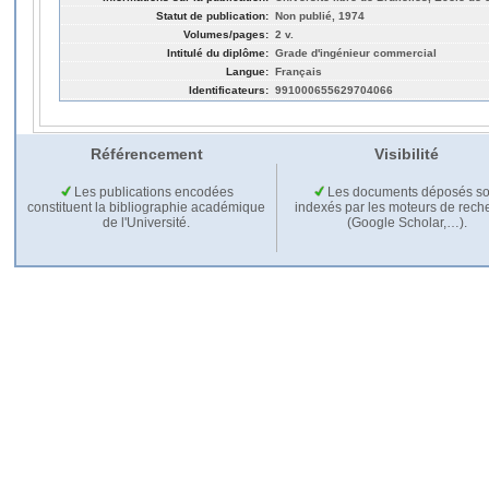
Statut de publication:
Non publié, 1974
Volumes/pages:
2 v.
Intitulé du diplôme:
Grade d'ingénieur commercial
Langue:
Français
Identificateurs:
991000655629704066
Référencement
Visibilité
Les publications encodées
Les documents déposés so
constituent la bibliographie académique
indexés par les moteurs de rech
de l'Université.
(Google Scholar,…).