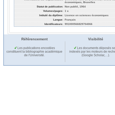
économiques, Bruxelles
Statut de publication:
Non publié, 1964
Volumes/pages:
1 v.
Intitulé du diplôme:
Licence en sciences économiques
Langue:
Français
Identificateurs:
991000566829704066
Référencement
Visibilité
Les publications encodées
Les documents déposés so
constituent la bibliographie académique
indexés par les moteurs de rech
de l'Université.
(Google Scholar,…).