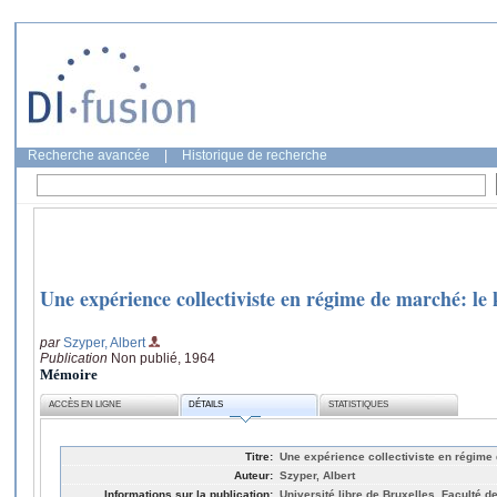
Recherche avancée
|
Historique de recherche
Une expérience collectiviste en régime de marché: le 
par
Szyper, Albert
Publication
Non publié, 1964
Mémoire
ACCÈS EN LIGNE
DÉTAILS
STATISTIQUES
Titre:
Une expérience collectiviste en régime 
Auteur:
Szyper, Albert
Informations sur la publication:
Université libre de Bruxelles, Faculté d