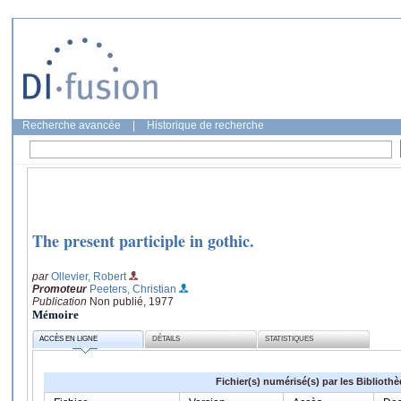
Recherche avancée
|
Historique de recherche
The present participle in gothic.
par
Ollevier, Robert
Promoteur
Peeters, Christian
Publication
Non publié, 1977
Mémoire
ACCÈS EN LIGNE
DÉTAILS
STATISTIQUES
Fichier(s) numérisé(s) par les Biblioth