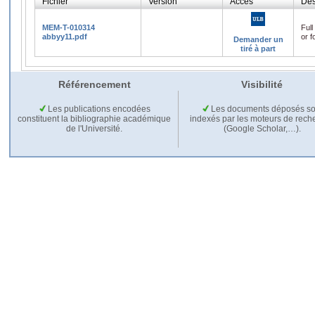
Fichier
Version
Accès
Des
MEM-T-010314
Full
abbyy11.pdf
or f
Demander un
tiré à part
Référencement
Visibilité
Les publications encodées
Les documents déposés so
constituent la bibliographie académique
indexés par les moteurs de rech
de l'Université.
(Google Scholar,…).